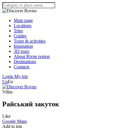
Main page
Locations
Trips
Guides
Tours & activities
Inspiration
3D tours
About Rivne region
Destinations
Contacts
Login
My trip
Ua
En
Villas
Райський закуток
Like
Google Maps
Add to trip