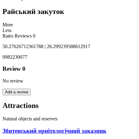
Райський закуток
More
Less
Rates
Reviews
0
50.27626712361788 | 26.299239588612917
0982230077
Review
0
No review
Add a review
Attractions
Natural objects and reserves
Збитенський орнітологічний заказник