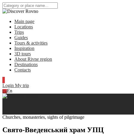
Main page
Locations
Trips
Guides
Tours & activities
Inspiration
3D tours
About Rivne region
Destinations
Contacts
Login
My trip
En
Ua
Churches, monasteries, sights of pilgrimage
Свято-Введенський храм УПЦ