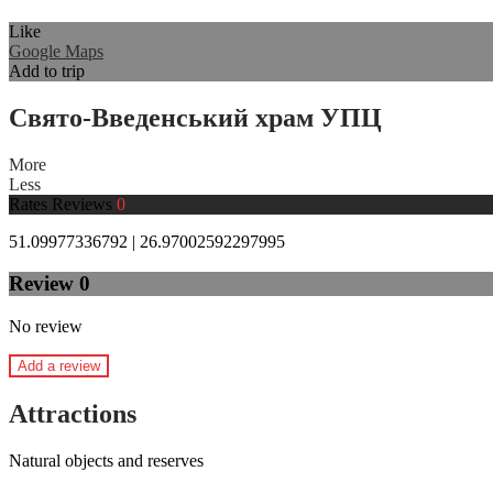
Like
Google Maps
Add to trip
Свято-Введенський храм УПЦ
More
Less
Rates
Reviews
0
51.09977336792 | 26.97002592297995
Review
0
No review
Add a review
Attractions
Natural objects and reserves