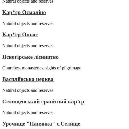
Natural objects and reserves
Кар*єр Осмаліно
Natural objects and reserves
Кар*єр Ольос
Natural objects and reserves
Ясногірське лісництво
Churches, monasteries, sights of pilgrimage
Василіївська церква
Natural objects and reserves
Селищенський гранітний кар’єр
Natural objects and reserves
Урочище "Панянка" с.Селище