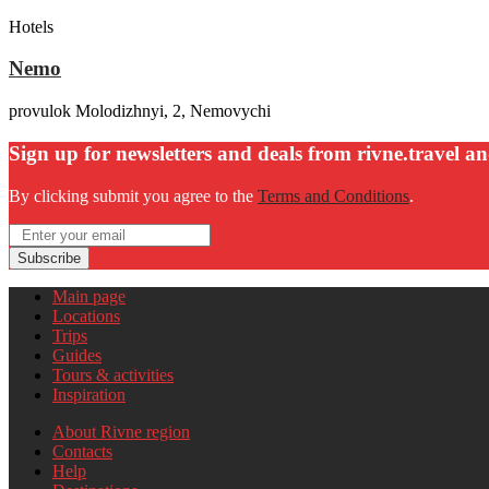
Hotels
Nemo
provulok Molodizhnyi, 2, Nemovychi
Sign up for newsletters and deals from rivne.travel a
By clicking submit you agree to the
Terms and Conditions
.
Email
Subscribe
Main page
Locations
Trips
Guides
Tours & activities
Inspiration
About Rivne region
Contacts
Help