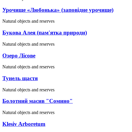
Урочище «Любонька» (заповідне урочище)
Natural objects and reserves
Букова Алея (пам'ятка природи)
Natural objects and reserves
Озеро Лісове
Natural objects and reserves
Тунель щастя
Natural objects and reserves
Болотний масив "Сомино"
Natural objects and reserves
Klesiv Arboretum