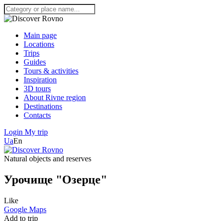
Main page
Locations
Trips
Guides
Tours & activities
Inspiration
3D tours
About Rivne region
Destinations
Contacts
Login
My trip
Ua
En
Natural objects and reserves
Урочище "Озерце"
Like
Google Maps
Add to trip