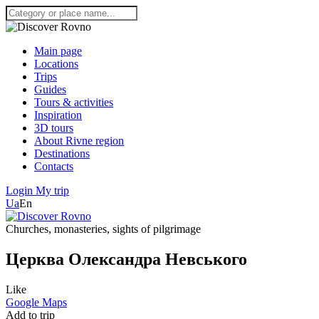
Main page
Locations
Trips
Guides
Tours & activities
Inspiration
3D tours
About Rivne region
Destinations
Contacts
Login
My trip
Ua
En
Churches, monasteries, sights of pilgrimage
Церква Олександра Невського
Like
Google Maps
Add to trip