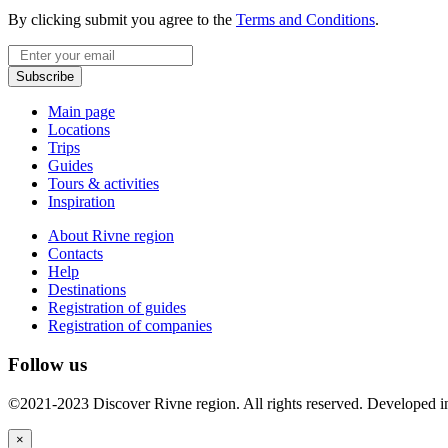
By clicking submit you agree to the
Terms and Conditions
.
Email
Subscribe
Main page
Locations
Trips
Guides
Tours & activities
Inspiration
About Rivne region
Contacts
Help
Destinations
Registration of guides
Registration of companies
Follow us
©2021-2023 Discover Rivne region. All rights reserved. Developed 
×