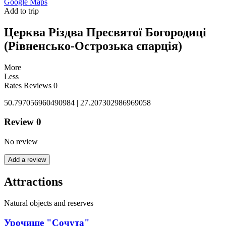
Google Maps
Add to trip
Церква Різдва Пресвятої Богородиці
(Рівненсько-Острозька єпарція)
More
Less
Rates
Reviews
0
50.797056960490984 | 27.207302986969058
Review
0
No review
Add a review
Attractions
Natural objects and reserves
Урочище "Сочута"