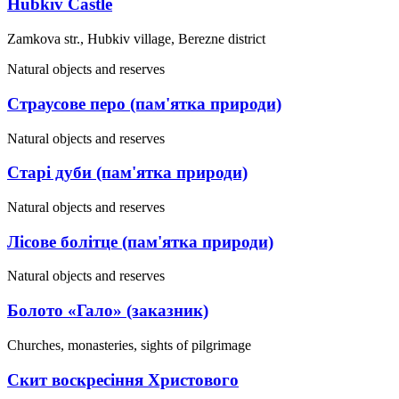
Hubkiv Castle
Zamkova str., Hubkiv village, Berezne district
Natural objects and reserves
Страусове перо (пам'ятка природи)
Natural objects and reserves
Старі дуби (пам'ятка природи)
Natural objects and reserves
Лісове болітце (пам'ятка природи)
Natural objects and reserves
Болото «Гало» (заказник)
Churches, monasteries, sights of pilgrimage
Скит воскресіння Христового