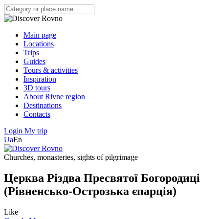
Main page
Locations
Trips
Guides
Tours & activities
Inspiration
3D tours
About Rivne region
Destinations
Contacts
Login
My trip
Ua
En
Churches, monasteries, sights of pilgrimage
Церква Різдва Пресвятої Богородиці
(Рівненсько-Острозька єпарція)
Like