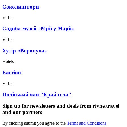
Соколині гори
Villas
Садиба-музей «Мрії у Марії»
Villas
Хутір «Воронуха»
Hotels
Бастіон
Villas
Поліський чан "Край села"
Sign up for newsletters and deals from rivne.travel
and our partners
By clicking submit you agree to the
Terms and Conditions
.