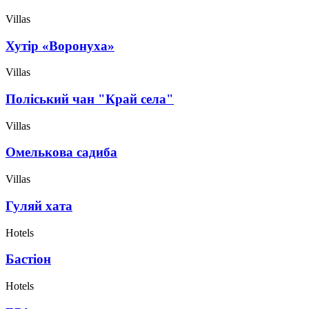
Villas
Хутір «Воронуха»
Villas
Поліський чан "Край села"
Villas
Омелькова садиба
Villas
Гуляй хата
Hotels
Бастіон
Hotels