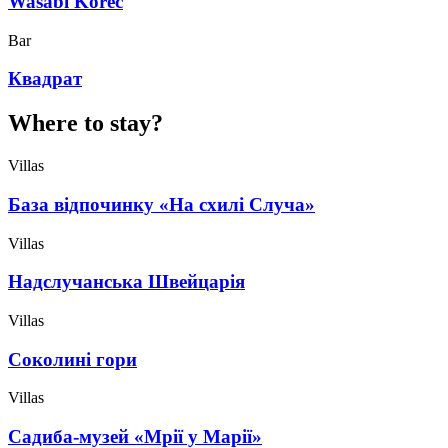
Wasabi Korec
Bar
Квадрат
Where to stay?
Villas
База відпочинку «На схилі Случа»
Villas
Надслучанська Швейцарія
Villas
Соколині гори
Villas
Садиба-музей «Мрії у Марії»