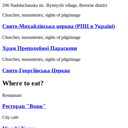
296 Nadsluchanska str., Bystrychi village, Berezne district
Churches, monasteries, sights of pilgrimage
Свято-Михайлівська церква (РПЦ в Україні)
Churches, monasteries, sights of pilgrimage
Храм Преподобної Параскеви
Churches, monasteries, sights of pilgrimage
Свято-Георгіївська Церква
Where to eat?
Restaurant
Ресторан "Вояж"
City cafe