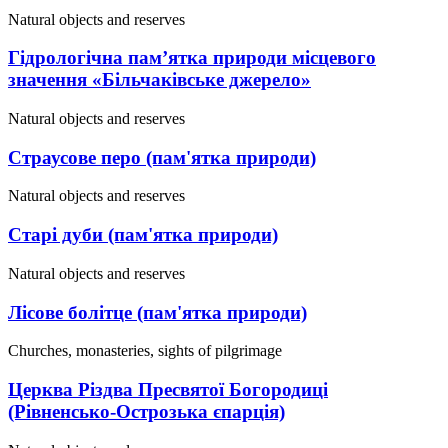
Natural objects and reserves
Гідрологічна памʼятка природи місцевого
значення «Більчаківське джерело»
Natural objects and reserves
Страусове перо (пам'ятка природи)
Natural objects and reserves
Старі дуби (пам'ятка природи)
Natural objects and reserves
Лісове болітце (пам'ятка природи)
Churches, monasteries, sights of pilgrimage
Церква Різдва Пресвятої Богородиці
(Рівненсько-Острозька єпарція)