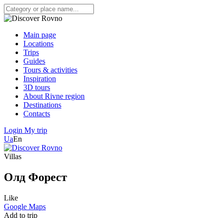
Main page
Locations
Trips
Guides
Tours & activities
Inspiration
3D tours
About Rivne region
Destinations
Contacts
Login
My trip
Ua
En
Villas
Олд Форест
Like
Google Maps
Add to trip