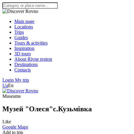
Main page
Locations
Trips
Guides
Tours & activities
Inspiration
3D tours
About Rivne region
Destinations
Contacts
Login
My trip
Ua
En
Museums
Музей "Олеся"с.Кузьмівка
Like
Google Maps
Add to trip