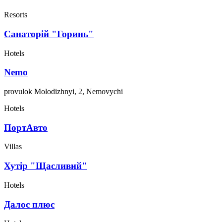
Resorts
Санаторій "Горинь"
Hotels
Nemo
provulok Molodizhnyi, 2, Nemovychi
Hotels
ПортАвто
Villas
Хутір "Щасливий"
Hotels
Далос плюс