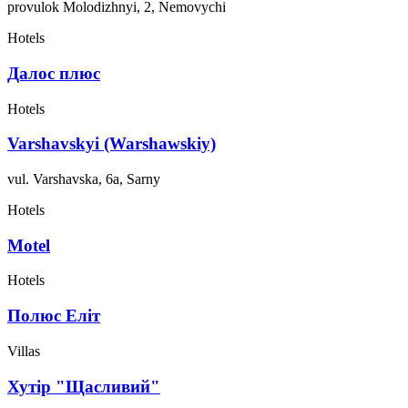
provulok Molodizhnyi, 2, Nemovychi
Hotels
Далос плюс
Hotels
Varshavskyi (Warshawskiy)
vul. Varshavska, 6a, Sarny
Hotels
Motel
Hotels
Полюс Еліт
Villas
Хутір "Щасливий"