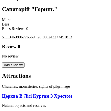
Санаторій "Горинь"
More
Less
Rates
Reviews
0
51.13469806776569 | 26.306243277451813
Review
0
No review
Add a review
Attractions
Churches, monasteries, sights of pilgrimage
Церква В Лісі Курган З Хрестом
Natural objects and reserves