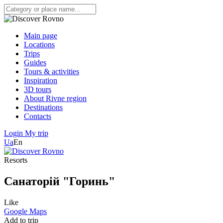
Main page
Locations
Trips
Guides
Tours & activities
Inspiration
3D tours
About Rivne region
Destinations
Contacts
Login
My trip
Ua
En
Resorts
Санаторій "Горинь"
Like
Google Maps
Add to trip