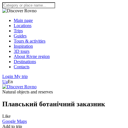
Main page
Locations
Trips
Guides
Tours & activities
Inspiration
3D tours
About Rivne region
Destinations
Contacts
Login
My trip
Ua
En
Natural objects and reserves
Плавський ботанічний заказник
Like
Google Maps
Add to trip