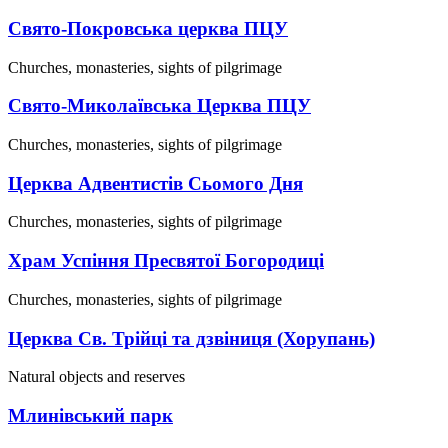
Свято-Покровська церква ПЦУ
Churches, monasteries, sights of pilgrimage
Свято-Миколаївська Церква ПЦУ
Churches, monasteries, sights of pilgrimage
Церква Адвентистів Сьомого Дня
Churches, monasteries, sights of pilgrimage
Храм Успіння Пресвятої Богородиці
Churches, monasteries, sights of pilgrimage
Церква Св. Трійці та дзвіниця (Хорупань)
Natural objects and reserves
Млинівський парк