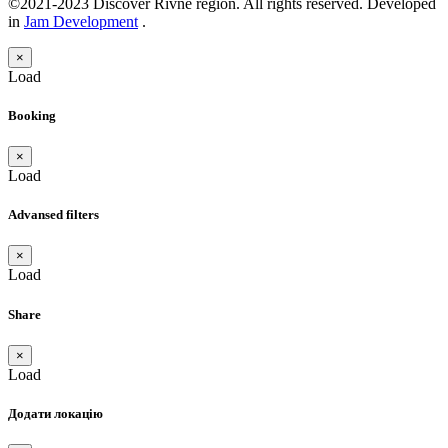
©2021-2023 Discover Rivne region. All rights reserved. Developed
in
Jam Development
.
×
Load
Booking
×
Load
Advansed filters
×
Load
Share
×
Load
Додати локацію