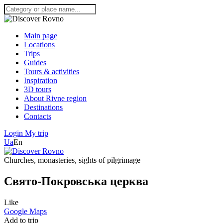
Main page
Locations
Trips
Guides
Tours & activities
Inspiration
3D tours
About Rivne region
Destinations
Contacts
Login
My trip
Ua
En
Churches, monasteries, sights of pilgrimage
Свято-Покровська церква
Like
Google Maps
Add to trip