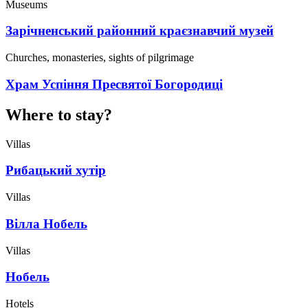
Museums
Зарічненський районний краєзнавчий музей
Churches, monasteries, sights of pilgrimage
Храм Успіння Пресвятої Богородиці
Where to stay?
Villas
Рибацький хутір
Villas
Вілла Нобель
Villas
Нобель
Hotels