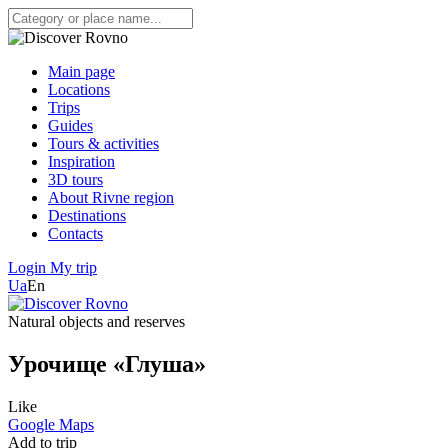
Main page
Locations
Trips
Guides
Tours & activities
Inspiration
3D tours
About Rivne region
Destinations
Contacts
Login
My trip
Ua
En
Natural objects and reserves
Урочище «Глуша»
Like
Google Maps
Add to trip