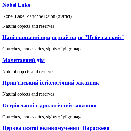
Nobel Lake
Nobel Lake, Zarichne Raion (district)
Natural objects and reserves
Національний природний парк "Нобельський"
Churches, monasteries, sights of pilgrimage
Молитовний дім
Natural objects and reserves
Прип'ятський іхтіологічний заказник
Natural objects and reserves
Острівський гідрологічний заказник
Churches, monasteries, sights of pilgrimage
Церква святої великомучениці Параскеви