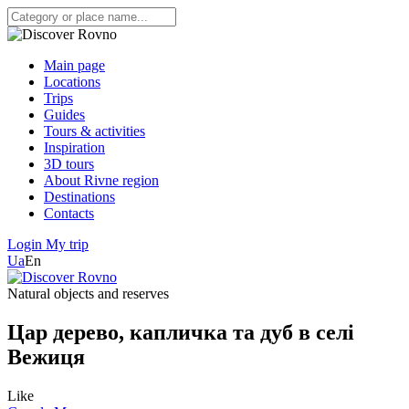
Main page
Locations
Trips
Guides
Tours & activities
Inspiration
3D tours
About Rivne region
Destinations
Contacts
Login
My trip
Ua
En
Natural objects and reserves
Цар дерево, капличка та дуб в селі
Вежиця
Like