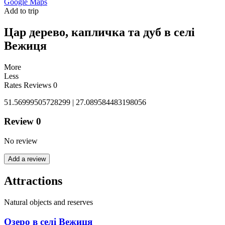
Google Maps
Add to trip
Цар дерево, капличка та дуб в селі
Вежиця
More
Less
Rates
Reviews
0
51.56999505728299 | 27.089584483198056
Review
0
No review
Add a review
Attractions
Natural objects and reserves
Озеро в селі Вежиця