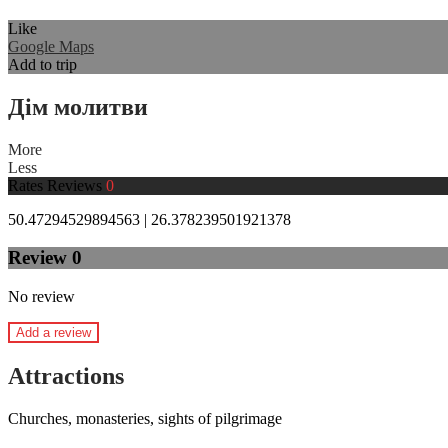
Like
Google Maps
Add to trip
Дім молитви
More
Less
Rates
Reviews
0
50.47294529894563 | 26.378239501921378
Review
0
No review
Add a review
Attractions
Churches, monasteries, sights of pilgrimage