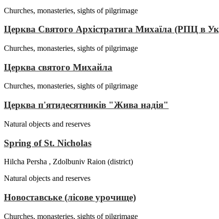
Churches, monasteries, sights of pilgrimage
Церква Святого Архістратига Михаїла (РПЦ в Ук
Churches, monasteries, sights of pilgrimage
Церква святого Михайла
Churches, monasteries, sights of pilgrimage
Церква п'ятидесятників "Жива надія"
Natural objects and reserves
Spring of St. Nicholas
Hilcha Persha , Zdolbuniv Raion (district)
Natural objects and reserves
Новоставське (лісове урочище)
Churches, monasteries, sights of pilgrimage