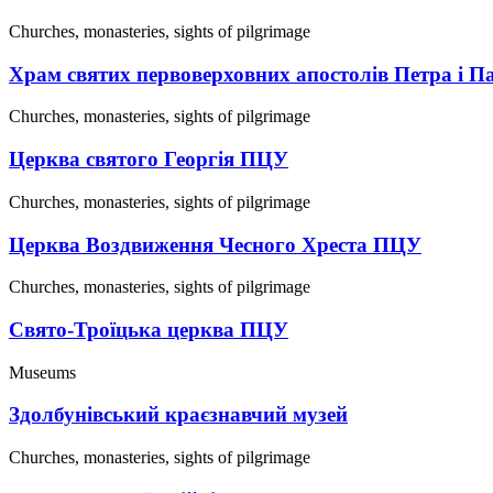
Churches, monasteries, sights of pilgrimage
Храм святих первоверховних апостолів Петра і 
Churches, monasteries, sights of pilgrimage
Церква святого Георгія ПЦУ
Churches, monasteries, sights of pilgrimage
Церква Воздвиження Чесного Хреста ПЦУ
Churches, monasteries, sights of pilgrimage
Свято-Троїцька церква ПЦУ
Museums
Здолбунівський краєзнавчий музей
Churches, monasteries, sights of pilgrimage