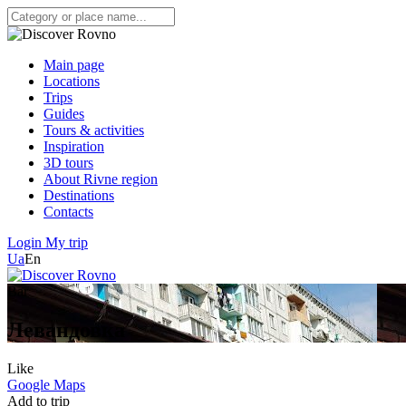
Main page
Locations
Trips
Guides
Tours & activities
Inspiration
3D tours
About Rivne region
Destinations
Contacts
Login
My trip
Ua
En
Bar
Левандовка
Like
Google Maps
Add to trip