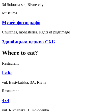
3d Soborna str., Rivne city
Museums
Музей фотографії
Churches, monasteries, sights of pilgrimage
Здовбицька церква ЄХБ
Where to eat?
Restaurant
Lake
vul. Basivkutska, 3A, Rivne
Restaurant
4x4
vul. Rivnenska, 1, Kolodenka