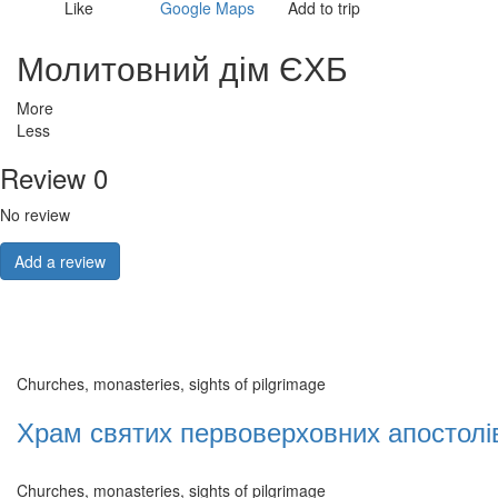
Like
Google Maps
Add to trip
Молитовний дім ЄХБ
More
Less
Review
0
No review
Add a review
Churches, monasteries, sights of pilgrimage
Храм святих первоверховних апостолі
Churches, monasteries, sights of pilgrimage