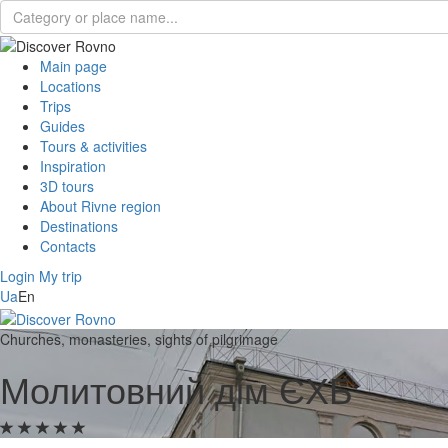
Main page
Locations
Trips
Guides
Tours & activities
Inspiration
3D tours
About Rivne region
Destinations
Contacts
Login
My trip
Ua
En
Churches, monasteries, sights of pilgrimage
Молитовний дім ЄХБ