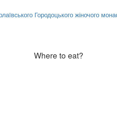
колаївського Городоцького жіночого мон
Where to eat?