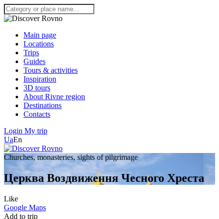
Main page
Locations
Trips
Guides
Tours & activities
Inspiration
3D tours
About Rivne region
Destinations
Contacts
Login
My trip
Ua
En
Churches, monasteries, sights of pilgrimage
Церква Воздвиження Чесного Хреста
Like
Google Maps
Add to trip