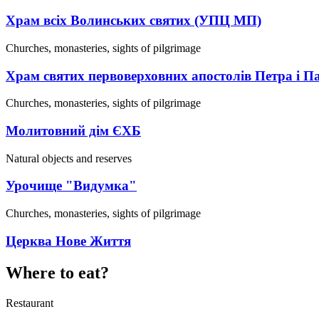
Храм всіх Волинських святих (УПЦ МП)
Churches, monasteries, sights of pilgrimage
Храм святих первоверховних апостолів Петра і 
Churches, monasteries, sights of pilgrimage
Молитовний дім ЄХБ
Natural objects and reserves
Урочище "Видумка"
Churches, monasteries, sights of pilgrimage
Церква Нове Життя
Where to eat?
Restaurant