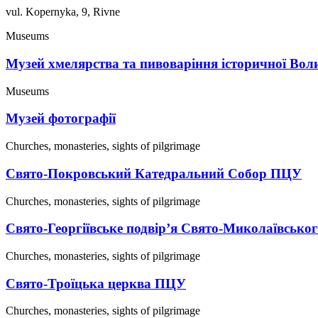
vul. Kopernyka, 9, Rivne
Museums
Музей хмелярства та пивоваріння історичної Воли
Museums
Музей фотографії
Churches, monasteries, sights of pilgrimage
Свято-Покровський Катедральний Собор ПЦУ
Churches, monasteries, sights of pilgrimage
Свято-Георгіївське подвір’я Свято-Миколаївськ
Churches, monasteries, sights of pilgrimage
Свято-Троїцька церква ПЦУ
Churches, monasteries, sights of pilgrimage