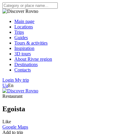
Main page
Locations
Trips
Guides
Tours & activities
Inspiration
3D tours
About Rivne region
Destinations
Contacts
Login
My trip
Ua
En
Restaurant
Egoista
Like
Google Maps
Add to trip