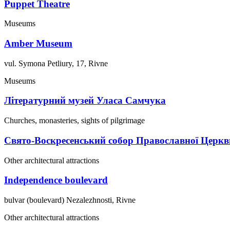
Puppet Theatre
Museums
Amber Museum
vul. Symona Petliury, 17, Rivne
Museums
Літературний музей Уласа Самчука
Churches, monasteries, sights of pilgrimage
Свято-Воскресенський собор Православної Церкв
Other architectural attractions
Independence boulevard
bulvar (boulevard) Nezalezhnosti, Rivne
Other architectural attractions