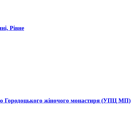
ні, Рівне
ого Городоцького жіночого монастиря (УПЦ МП)