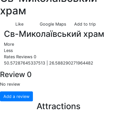
храм
Like
Google Maps
Add to trip
Св-Миколаївський храм
More
Less
Rates
Reviews
0
50.57287645337513 | 26.588290271964482
Review
0
No review
Add a review
Attractions