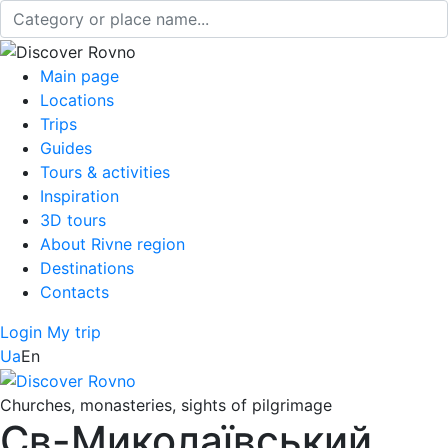
Main page
Locations
Trips
Guides
Tours & activities
Inspiration
3D tours
About Rivne region
Destinations
Contacts
Login
My trip
Ua
En
Churches, monasteries, sights of pilgrimage
Св-Миколаївський