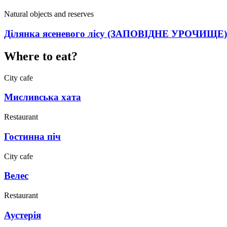
Natural objects and reserves
Ділянка ясеневого лісу (ЗАПОВІДНЕ УРОЧИЩЕ)
Where to eat?
City cafe
Мисливська хата
Restaurant
Гостинна піч
City cafe
Велес
Restaurant
Аустерія