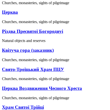
Churches, monasteries, sights of pilgrimage
Церква
Churches, monasteries, sights of pilgrimage
Різдва Пресвятої Богородиуі
Natural objects and reserves
Квітуча гора (заказник)
Churches, monasteries, sights of pilgrimage
Свято-Троїцький Храм ПЦУ
Churches, monasteries, sights of pilgrimage
Церква Воздвиження Чесного Хреста
Churches, monasteries, sights of pilgrimage
Храм Святої Трійці