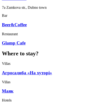
7a Zamkova str., Dubno town
Bar
Beer&Coffee
Restaurant
Glamp Cafe
Where to stay?
Villas
Агросадиба «На хуторі»
Villas
Маяк
Hotels