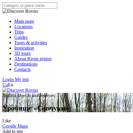
Main page
Locations
Trips
Guides
Tours & activities
Inspiration
3D tours
About Rivne region
Destinations
Contacts
Login
My trip
Ua
En
Natural objects and reserves
Урочище «Савчуки»
Like
Google Maps
Add to trip