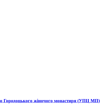
ого Городоцького жіночого монастиря (УПЦ МП)