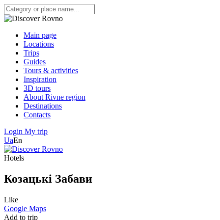
Main page
Locations
Trips
Guides
Tours & activities
Inspiration
3D tours
About Rivne region
Destinations
Contacts
Login
My trip
Ua
En
Hotels
Козацькі Забави
Like
Google Maps
Add to trip