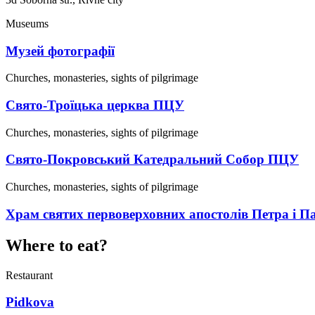
Museums
Музей фотографії
Churches, monasteries, sights of pilgrimage
Свято-Троїцька церква ПЦУ
Churches, monasteries, sights of pilgrimage
Свято-Покровський Катедральний Собор ПЦУ
Churches, monasteries, sights of pilgrimage
Храм святих первоверховних апостолів Петра і 
Where to eat?
Restaurant
Pidkova