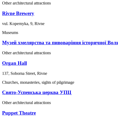
Other architectural attractions
Rivne Brewery
vul. Kopernyka, 9, Rivne
Museums
Музей хмелярства та пивоваріння історичної Воли
Other architectural attractions
Organ Hall
137, Soborna Street, Rivne
Churches, monasteries, sights of pilgrimage
Свято-Успенська церква УПЦ
Other architectural attractions
Puppet Theatre