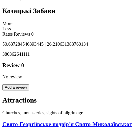
Козацькі Забави
More
Less
Rates
Reviews
0
50.637284546393445 | 26.210631383760134
380362641111
Review
0
No review
Add a review
Attractions
Churches, monasteries, sights of pilgrimage
Свято-Георгіївське подвір’я Свято-Миколаївськ